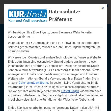
0
Mit die
Datenschutz-
Präferenz
Zurück
Zurück
Zurück
Zurück
Zurück
Zur
Zur
Zur
Zur
Zur
Wir benötigen Ihre Einwilligung, bevor Sie unsere Website weiter
Reiseziele anzeigen
Reisethemen anzeigen
Reiseangebote anzeigen
Über Uns anzeigen
Service anzeigen
Kur in De
Kururlaub
Kur in Ts
Kuren in 
Wellnesss
besuchen können.
Wenn Sie unter 16 Jahre alt sind und Ihre Einwilligung zu optionalen
anzeigen
anzeigen
eine Marke der Vital Tours GmbH
Services geben möchten, müssen Sie Ihre Erziehungsberechtigten um
Erlaubnis bitten.
Schulstraße 15
Kur in Deutschland
Kurreisen – Ihrer Gesundheit etwas
Kur Angebote
Firmenprofil
Busreisen mit Haustürabholung
Kur Bad F
Kur in Ma
Kur in Hév
Wir verwenden Cookies und andere Technologien auf unserer Website.
69427 Mudau
Gutes tun!
Einige von ihnen sind essenziell, während andere uns helfen, diese
Kur in Kol
Wellnessu
Kururlaub polnische Ostsee
Wellnessurlaub Angebote
Unser Team
Urlaub mit Eigenanreise
Kur auf R
Kur in Fr
Website und Ihre Erfahrung zu verbessern.
Personenbezogene Daten
Kostenlose Servicehotline
können verarbeitet werden (z. B. IP-Adressen), z. B. für personalisierte
Kururlaub
Kuren in 
Wellnessu
0800 - 228 42 66
Anzeigen und Inhalte oder die Messung von Anzeigen und Inhalten.
Kur in Tschechien
Karriere Jobs
Reisekataloge
Thermenur
Kur in Kar
Weitere Informationen über die Verwendung Ihrer Daten finden Sie in
Wolkenste
info@kurdirekt.de
unserer
Datenschutzerklärung
.
Es besteht keine Verpflichtung, in die
Gesundheitsreisen
Kur in Kol
Kuren in Ungarn
Soziales Engagement
Onlinekataloge
Verarbeitung Ihrer Daten einzuwilligen, um dieses Angebot zu nutzen.
Bad Bram
Kururlaub
Wellnessr
Sie können Ihre Auswahl jederzeit unter
Einstellungen
widerrufen oder
Sie erreichen uns Montag bis Freitag von 09:00-17:00 Uhr
Seniorenreisen
Kur in Mis
anpassen.
Bitte beachten Sie, dass aufgrund individueller Einstellungen
Krankenkassenzuschuss für
Sibyllenb
möglicherweise nicht alle Funktionen der Website verfügbar sind.
Wellnessu
Wellnesssurlaub in Deutschland
Kururlaub
Kurreisen
Wellnessurlaub
Einige Services verarbeiten personenbezogene Daten in den USA. Mit
Thermalur