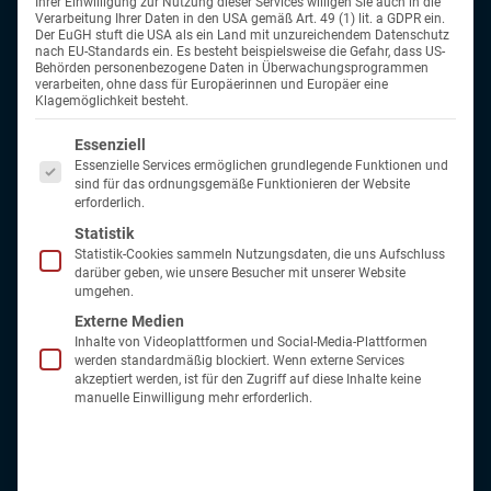
Wellness i
Ihrer Einwilligung zur Nutzung dieser Services willigen Sie auch in die
Kur in Marienbad
Wellnessurlaub in Bad
Reisen für Alleinreisende ohne
Anwendungs-ABC
Wolkenste
Verarbeitung Ihrer Daten in den USA gemäß Art. 49 (1) lit. a GDPR ein.
Der EuGH stuft die USA als ein Land mit unzureichendem Datenschutz
Brambach
Kur in Franzensbad
Einzelzimmerzuschlag
nach EU-Standards ein. Es besteht beispielsweise die Gefahr, dass US-
Kurarten
Kurreisen
Behörden personenbezogene Daten in Überwachungsprogrammen
Wellnessurlaub in Warmbad
Kur in Karlsbad
verarbeiten, ohne dass für Europäerinnen und Europäer eine
Wolkenstein
Santé Royale
Klagemöglichkeit besteht.
Kururlaub in Jachymov
Kurreise Ratgeber – Tipps & Wissen
Kur Waren
Wellnessreisen Bad
Es folgt eine Liste der Service-Gruppen, für die eine Einwilligung er
Kur in Kolberg
Essenziell
Weißenstadt am See
Reisegutschein
Bad Elster
Essenzielle Services ermöglichen grundlegende Funktionen und
Kuren in Swinemünde
Wellnessurlaub in Bad
sind für das ordnungsgemäße Funktionieren der Website
Langensalza
erforderlich.
Kur in Misdroy
Newsletter
Kur Bad B
Statistik
Wellness in Bad Elster
Kur in Kolberger Deep
Reisebewertung
Statistik-Cookies sammeln Nutzungsdaten, die uns Aufschluss
Wellnessurlaub Angebote
Kur Bad Füssing
darüber geben, wie unsere Besucher mit unserer Website
umgehen.
Kur auf Rügen
Kontakt
Externe Medien
Thermenurlaub Bad Griesbach
Inhalte von Videoplattformen und Social-Media-Plattformen
Treibstoffkostenzuschlag
werden standardmäßig blockiert. Wenn externe Services
Bad Brambach Radonkur
akzeptiert werden, ist für den Zugriff auf diese Inhalte keine
Sibyllenbad Radonkur
manuelle Einwilligung mehr erforderlich.
Thermalurlaub in Warmbad
Wolkenstein
Kurreisen Weißenstadt am See