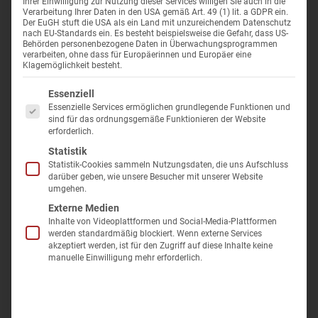
Wellness i
Ihrer Einwilligung zur Nutzung dieser Services willigen Sie auch in die
veröffentlicht wird.
Reisen für Alleinreisende ohne
Anwendungs-ABC
Wolkenste
Verarbeitung Ihrer Daten in den USA gemäß Art. 49 (1) lit. a GDPR ein.
Der EuGH stuft die USA als ein Land mit unzureichendem Datenschutz
Einzelzimmerzuschlag
Ihre Zufriedenheit liegt uns sehr am Herzen – wir möchten uns
nach EU-Standards ein. Es besteht beispielsweise die Gefahr, dass US-
Kurarten
Kurreisen
Behörden personenbezogene Daten in Überwachungsprogrammen
weiterhin verbessern und zu einer hohen Kundenzufriedenheit
verarbeiten, ohne dass für Europäerinnen und Europäer eine
Santé Royale
beitragen. Deshalb sind wir neugierig auf Ihr Lob und Ihre
Klagemöglichkeit besteht.
Kurreise Ratgeber – Tipps & Wissen
Kur Waren
Anregungen.
Es folgt eine Liste der Service-Gruppen, für die eine Einwilligung er
Auf
Ausgezeichnet.org
können Sie selbstverständlich auch
Essenziell
Reisegutschein
Bad Elster
nachlesen, was andere Gäste über unsere Reisen berichten.
Essenzielle Services ermöglichen grundlegende Funktionen und
sind für das ordnungsgemäße Funktionieren der Website
Stöbern Sie gleich durch die Bewertungen und profitieren Sie bei
erforderlich.
Newsletter
Kur Bad B
Ihrer nächsten Buchung.
Statistik
Reisebewertung
Statistik-Cookies sammeln Nutzungsdaten, die uns Aufschluss
Jetzt Reisebewertung abgeben
darüber geben, wie unsere Besucher mit unserer Website
umgehen.
Gute Gründe für Ihre
Reisebewertung
Kontakt
Externe Medien
Inhalte von Videoplattformen und Social-Media-Plattformen
Treibstoffkostenzuschlag
werden standardmäßig blockiert. Wenn externe Services
akzeptiert werden, ist für den Zugriff auf diese Inhalte keine
manuelle Einwilligung mehr erforderlich.