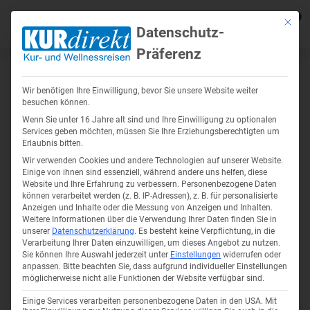
0
Mit die
Datenschutz-
Präferenz
Reisebewertung
- Bitte bewerten Sie uns!
Zurück
Zurück
Zurück
Zurück
Zurück
Zur
Zur
Zur
Zur
Zur
Wir benötigen Ihre Einwilligung, bevor Sie unsere Website weiter
Ihre Meinung ist uns wichtig!
Reiseziele anzeigen
Reisethemen anzeigen
Reiseangebote anzeigen
Über Uns anzeigen
Service anzeigen
Kur in De
Kururlaub
Kur in Ts
Kuren in 
Wellnesss
besuchen können.
Wenn Sie unter 16 Jahre alt sind und Ihre Einwilligung zu optionalen
anzeigen
anzeigen
Services geben möchten, müssen Sie Ihre Erziehungsberechtigten um
AUSGEZEICHNET
.org
Erlaubnis bitten.
Kundenbewertungen
Kur in Deutschland
Kurreisen – Ihrer Gesundheit etwas
Kur Angebote
Firmenprofil
Busreisen mit Haustürabholung
Kur Bad F
Kur in Ma
Kur in Hév
Wir verwenden Cookies und andere Technologien auf unserer Website.
SEHR GUT
Gutes tun!
Einige von ihnen sind essenziell, während andere uns helfen, diese
Kur in Kol
Wellnessu
Kururlaub polnische Ostsee
Wellnessurlaub Angebote
Unser Team
Urlaub mit Eigenanreise
4.45
/ 5.00
Kur auf R
Kur in Fr
Website und Ihre Erfahrung zu verbessern.
Personenbezogene Daten
können verarbeitet werden (z. B. IP-Adressen), z. B. für personalisierte
86 Bewertungen
Kururlaub
Kuren in 
Wellnessu
Anzeigen und Inhalte oder die Messung von Anzeigen und Inhalten.
Kur in Tschechien
Karriere Jobs
Reisekataloge
Thermenur
Kur in Kar
Hinweis zu den Bewertungen
Weitere Informationen über die Verwendung Ihrer Daten finden Sie in
Wolkenste
unserer
Datenschutzerklärung
.
Es besteht keine Verpflichtung, in die
Gesundheitsreisen
Kur in Kol
Wir freuen uns, wenn Sie uns in Zusammenarbeit mit dem
Kuren in Ungarn
Soziales Engagement
Onlinekataloge
Verarbeitung Ihrer Daten einzuwilligen, um dieses Angebot zu nutzen.
Bad Bram
Kururlaub
Wellnessr
Sie können Ihre Auswahl jederzeit unter
Einstellungen
widerrufen oder
unabhängigen Bewertungsportal
Ausgezeichnet.org
bewerten. Mit
Seniorenreisen
Kur in Mis
anpassen.
Bitte beachten Sie, dass aufgrund individueller Einstellungen
nur vier kurzen Fragen können Sie uns und auch allen anderen
Krankenkassenzuschuss für
Sibyllenb
möglicherweise nicht alle Funktionen der Website verfügbar sind.
Wellnessu
Internetnutzern berichten, wie Ihnen Ihre Reise gefallen hat. Zur
Wellnesssurlaub in Deutschland
Kururlaub
Bewertung benötigen Sie nur eine E-Mail-Adresse, die aber nicht
Einige Services verarbeiten personenbezogene Daten in den USA. Mit
Thermalur