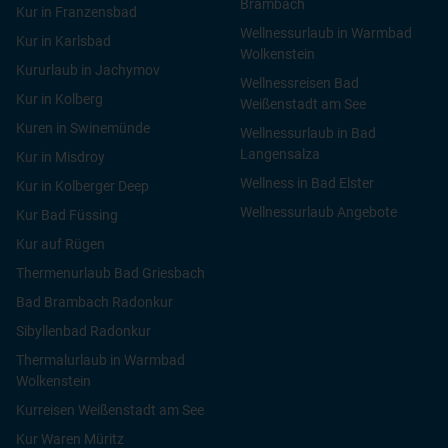
Brambach
Kur in Franzensbad
Wellnessurlaub in Warmbad
Kur in Karlsbad
Wolkenstein
Kururlaub in Jachymov
Wellnessreisen Bad
Kur in Kolberg
Weißenstadt am See
Kuren in Swinemünde
Wellnessurlaub in Bad
Langensalza
Kur in Misdroy
Wellness in Bad Elster
Kur in Kolberger Deep
Wellnessurlaub Angebote
Kur Bad Füssing
Kur auf Rügen
Thermenurlaub Bad Griesbach
Bad Brambach Radonkur
Sibyllenbad Radonkur
Thermalurlaub in Warmbad
Wolkenstein
Kurreisen Weißenstadt am See
Kur Waren Müritz