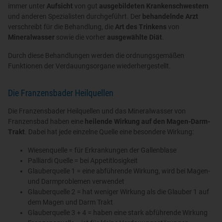
immer unter
Aufsicht
von gut
ausgebildeten Krankenschwestern
und anderen Spezialisten durchgeführt. Der
behandelnde Arzt
verschreibt für die Behandlung, die
Art des Trinkens
von
Mineralwasser
sowie die vorher
ausgewählte Diät
.
Durch diese Behandlungen werden die ordnungsgemäßen
Funktionen der Verdauungsorgane wiederhergestellt.
Die Franzensbader Heilquellen
Die Franzensbader Heilquellen und das Mineralwasser von
Franzensbad haben eine
heilende Wirkung auf den Magen-Darm-
Trakt
. Dabei hat jede einzelne Quelle eine besondere Wirkung:
Wiesenquelle = für Erkrankungen der Gallenblase
Palliardi Quelle = bei Appetitlosigkeit
Glauberquelle 1 = eine abführende Wirkung, wird bei Magen-
und Darmproblemen verwendet
Glauberquelle 2 = hat weniger Wirkung als die Glauber 1 auf
dem Magen und Darm Trakt
Glauberquelle 3 + 4 = haben eine stark abführende Wirkung