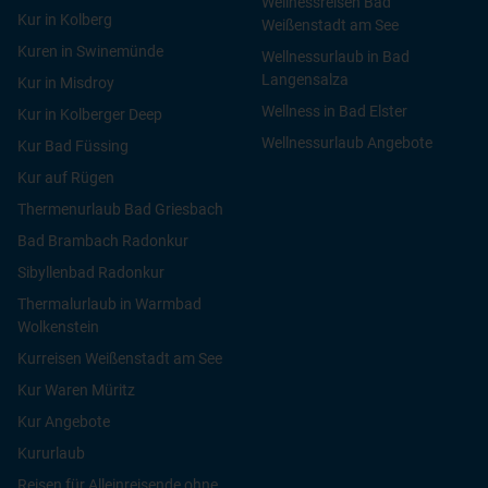
Wellnessreisen Bad
Kur in Kolberg
Weißenstadt am See
Kuren in Swinemünde
Wellnessurlaub in Bad
Langensalza
Kur in Misdroy
Wellness in Bad Elster
Kur in Kolberger Deep
Wellnessurlaub Angebote
Kur Bad Füssing
Kur auf Rügen
Thermenurlaub Bad Griesbach
Bad Brambach Radonkur
Sibyllenbad Radonkur
Thermalurlaub in Warmbad
Wolkenstein
Kurreisen Weißenstadt am See
Kur Waren Müritz
Kur Angebote
Kururlaub
Reisen für Alleinreisende ohne