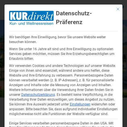
0
Mit die
Datenschutz-
Präferenz
Zurück
Zurück
Zurück
Zurück
Zurück
Zur
Zur
Zur
Zur
Zur
Wir benötigen Ihre Einwilligung, bevor Sie unsere Website weiter
Reiseziele anzeigen
Reisethemen anzeigen
Reiseangebote anzeigen
Über Uns anzeigen
Service anzeigen
Kur in De
Kururlaub
Kur in Ts
Kuren in 
Wellnesss
besuchen können.
Wenn Sie unter 16 Jahre alt sind und Ihre Einwilligung zu optionalen
anzeigen
anzeigen
Services geben möchten, müssen Sie Ihre Erziehungsberechtigten um
Erlaubnis bitten.
Kur in Deutschland
Kurreisen – Ihrer Gesundheit etwas
Kur Angebote
Firmenprofil
Busreisen mit Haustürabholung
Kur Bad F
Kur in Ma
Kur in Hév
Wir verwenden Cookies und andere Technologien auf unserer Website.
Gutes tun!
Einige von ihnen sind essenziell, während andere uns helfen, diese
Kur in Kol
Wellnessu
Kururlaub polnische Ostsee
Wellnessurlaub Angebote
Unser Team
Urlaub mit Eigenanreise
Kur auf R
Kur in Fr
Website und Ihre Erfahrung zu verbessern.
Personenbezogene Daten
können verarbeitet werden (z. B. IP-Adressen), z. B. für personalisierte
Kururlaub
Kuren in 
Wellnessu
Anzeigen und Inhalte oder die Messung von Anzeigen und Inhalten.
Kur in Tschechien
Karriere Jobs
Reisekataloge
Thermenur
Kur in Kar
Weitere Informationen über die Verwendung Ihrer Daten finden Sie in
Wolkenste
unserer
Datenschutzerklärung
.
Es besteht keine Verpflichtung, in die
Gesundheitsreisen
Kur in
Franzensbad
Kur in Kol
Kuren in Ungarn
Soziales Engagement
Onlinekataloge
Verarbeitung Ihrer Daten einzuwilligen, um dieses Angebot zu nutzen.
Bad Bram
Kururlaub
Wellnessr
Sie können Ihre Auswahl jederzeit unter
Einstellungen
widerrufen oder
Seniorenreisen
Kur in Mis
anpassen.
Bitte beachten Sie, dass aufgrund individueller Einstellungen
Krankenkassenzuschuss für
Sibyllenb
Der kleine
Kurort Franzensbad
(tschechisch Františkovy
möglicherweise nicht alle Funktionen der Website verfügbar sind.
Wellnessu
Lázně) versprüht einen ganz besonderen Charme und wird
Wellnesssurlaub in Deutschland
Kururlaub
Einige Services verarbeiten personenbezogene Daten in den USA. Mit
Thermalur
aufgrund der schönen Lage auch das Juwel der Tschechien Kurorte