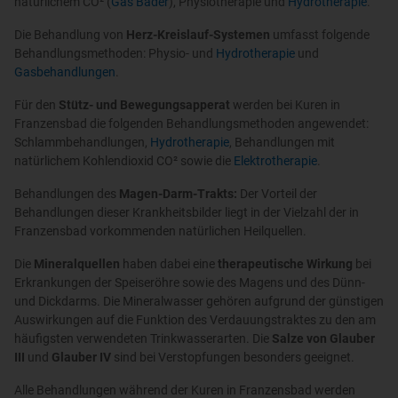
natürlichem CO² (
Gas Bäder
), Physiotherapie und
Hydrotherapie
.
Die Behandlung von
Herz-Kreislauf-Systemen
umfasst folgende
Behandlungsmethoden: Physio- und
Hydrotherapie
und
Gasbehandlungen
.
Für den
Stütz- und Bewegungsapperat
werden bei Kuren in
Franzensbad die folgenden Behandlungsmethoden angewendet:
Schlammbehandlungen,
Hydrotherapie
, Behandlungen mit
natürlichem Kohlendioxid CO² sowie die
Elektrotherapie
.
Behandlungen des
Magen-Darm-Trakts:
Der Vorteil der
Behandlungen dieser Krankheitsbilder liegt in der Vielzahl der in
Franzensbad vorkommenden natürlichen Heilquellen.
Die
Mineralquellen
haben dabei eine
therapeutische Wirkung
bei
Erkrankungen der Speiseröhre sowie des Magens und des Dünn-
und Dickdarms. Die Mineralwasser gehören aufgrund der günstigen
Auswirkungen auf die Funktion des Verdauungstraktes zu den am
häufigsten verwendeten Trinkwasserarten. Die
Salze von Glauber
III
und
Glauber IV
sind bei Verstopfungen besonders geeignet.
Alle Behandlungen während der Kuren in Franzensbad werden