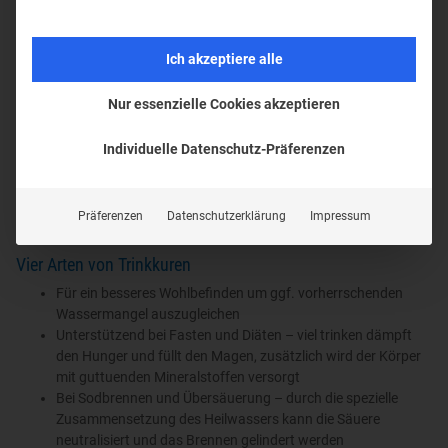
werden.
Ich akzeptiere alle
Die Trinkkur in Franzensbad
Nur essenzielle Cookies akzeptieren
Es gibt unterschiedliche Arten von Trinkkuren mit Heilwasser.
Grundlage jeder dieser Trinkkuren ist die richtige Dosierung des
Individuelle Datenschutz-Präferenzen
Heilwassers.
Je nach Art der
Trinkkur
wird empfohlen pro Tag
1,5 bis 2 Liter
zu
trinken. Der Kurarzt legt dabei die Menge und die richtige Dosierung
Präferenzen
Datenschutzerklärung
Impressum
fest.
Vier Arten von Trinkkuren
Für ein besseres Wohlbefinden um ggf. vorherrschenden
Wassermangel auszugleichen
Unterstützend bei Fasten und Diäten – viel trinken dämpft
den Hunger und füllt den Magen, zusätzlich wird der Körper
mit guttuenden Mineralstoffen versorgt
Bei Sodbrennen und Übersäuerung – durch die spezielle
Zusammensetzung des Heilwassers kann die Säuere
neutralisiert und das Brennen gelindert werden