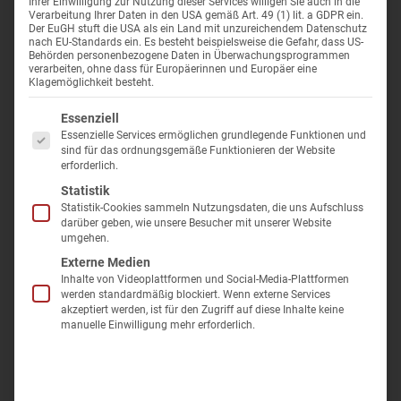
Wellness i
Ihrer Einwilligung zur Nutzung dieser Services willigen Sie auch in die
bezeichnet. Franzensbad blickt auf eine über
200-jährige
Reisen für Alleinreisende ohne
Anwendungs-ABC
Wolkenste
Verarbeitung Ihrer Daten in den USA gemäß Art. 49 (1) lit. a GDPR ein.
Der EuGH stuft die USA als ein Land mit unzureichendem Datenschutz
Kurtradition
zurück.
Einzelzimmerzuschlag
nach EU-Standards ein. Es besteht beispielsweise die Gefahr, dass US-
Kurarten
Kurreisen
Behörden personenbezogene Daten in Überwachungsprogrammen
Genießen Sie während Ihrer
Kur in Franzensbad
die Ruhe und die
verarbeiten, ohne dass für Europäerinnen und Europäer eine
Santé Royale
beschauliche Atmosphäre – Kuren Sie in Franzensbad und Sie
Klagemöglichkeit besteht.
Kurreise Ratgeber – Tipps & Wissen
Kur Waren
werden begeistert sein.
Es folgt eine Liste der Service-Gruppen, für die eine Einwilligung er
Essenziell
Reisegutschein
Bad Elster
Eine Kur in Franzensbad bieten wir mit
Busanreise inkl.
Essenzielle Services ermöglichen grundlegende Funktionen und
sind für das ordnungsgemäße Funktionieren der Website
Haustürabholung
sowie der Unterbringung in ausgezeichneten
erforderlich.
Newsletter
Kur Bad B
Franzensbader Kurhotels an.
Statistik
Die Umgebung und die wunderschöne Lage werden auch Sie
Reisebewertung
Statistik-Cookies sammeln Nutzungsdaten, die uns Aufschluss
darüber geben, wie unsere Besucher mit unserer Website
während Ihrer Kur in Franzensbad begeistern.
umgehen.
Kontakt
Mehr über Kur in Franzensbad erfahren
Externe Medien
Inhalte von Videoplattformen und Social-Media-Plattformen
Treibstoffkostenzuschlag
werden standardmäßig blockiert. Wenn externe Services
6 Gründe für KURdirekt
akzeptiert werden, ist für den Zugriff auf diese Inhalte keine
manuelle Einwilligung mehr erforderlich.
persönliche Beratung
persönlich geprüfte Hotels
25 Jahre Erfahrung
Hohe Kundenzufriedenheit 4.61/5.00