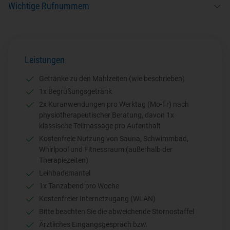
1. Januar: Neujahr
Cafés, Restaurants, Bars und Geschäfte sind ebenfalls an der
Wichtige Rufnummern
Wintern. Die schönste Reisezeit liegt zwischen Mai und Oktober.
6. Januar: Heilige Drei Könige
attraktiven Strandpromenade zu finden. Zur Entspannung bietet es
März/April: Ostermontag
sich an, den schönen Kurpark aufzusuchen und ruhige, gemütliche
Notrufnummer (Polizei, Feuerwehr, Notarzt): 112
1. Mai: Tag der Arbeit
Stunden zu verbringen.
3. Mai: Tag der Verfassung
Mai/Juni: Pfingsten
Leistungen
Mai/Juni: Fronleichnam
15. August: Mariä Himmelfahrt
Getränke zu den Mahlzeiten (wie beschrieben)
1. November: Allerheiligen
1x Begrüßungsgetränk
11. November: Unabhängigkeitstag
2x Kuranwendungen pro Werktag (Mo-Fr) nach
25. Dezember: 1. Weihnachtsfeiertag
physiotherapeutischer Beratung, davon 1x
26. Dezember: 2. Weihnachtsfeiertag
klassische Teilmassage pro Aufenthalt
Kostenfreie Nutzung von Sauna, Schwimmbad,
Whirlpool und Fitnessraum (außerhalb der
Therapiezeiten)
Leihbademantel
1x Tanzabend pro Woche
Kostenfreier Internetzugang (WLAN)
Bitte beachten Sie die abweichende Stornostaffel
Ärztliches Eingangsgespräch bzw.