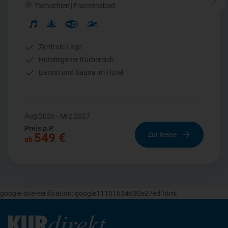
Tschechien
|
Franzensbad
Zentrale Lage
Hoteleigener Kurbereich
Bassin und Sauna im Hotel
Aug 2026 - Mrz 2027
Preis p.P.
Zur Reise
549 €
ab
google-site-verification: google11101634630e27ed.html