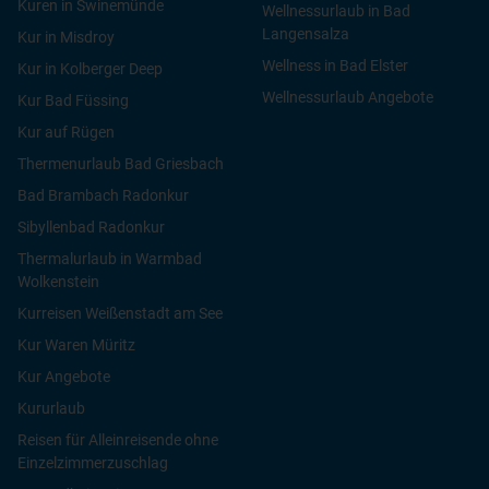
Kuren in Swinemünde
Wellnessurlaub in Bad
Langensalza
Kur in Misdroy
Wellness in Bad Elster
Kur in Kolberger Deep
Wellnessurlaub Angebote
Kur Bad Füssing
Kur auf Rügen
Thermenurlaub Bad Griesbach
Bad Brambach Radonkur
Sibyllenbad Radonkur
Hotel Hamilton in Swinemünde
Thermalurlaub in Warmbad
Wolkenstein
Kurreisen Weißenstadt am See
Kur Waren Müritz
Kur Angebote
Kururlaub
Reisen für Alleinreisende ohne
Einzelzimmerzuschlag