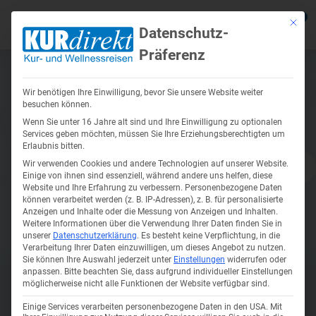
0
Mit die
Datenschutz-
Präferenz
Polen anzeigen
Zurück
Zurück
Zurück
Zurück
Zurück
Zur
Zur
Zur
Zur
Zur
Wir benötigen Ihre Einwilligung, bevor Sie unsere Website weiter
INKL. GETRÄNKE ZU DEN MAHLZEITEN!
Reiseziele anzeigen
Reisethemen anzeigen
Reiseangebote anzeigen
Über Uns anzeigen
Service anzeigen
Kur in De
Kururlaub
Kur in Ts
Kuren in 
Wellnesss
besuchen können.
Wenn Sie unter 16 Jahre alt sind und Ihre Einwilligung zu optionalen
anzeigen
anzeigen
Services geben möchten, müssen Sie Ihre Erziehungsberechtigten um
Erlaubnis bitten.
Kur in Deutschland
Kurreisen – Ihrer Gesundheit etwas
Kur Angebote
Firmenprofil
Busreisen mit Haustürabholung
Kur Bad F
Kur in Ma
Kur in Hév
Wir verwenden Cookies und andere Technologien auf unserer Website.
Gutes tun!
Einige von ihnen sind essenziell, während andere uns helfen, diese
Kur in Kol
Wellnessu
Kururlaub polnische Ostsee
Wellnessurlaub Angebote
Unser Team
Urlaub mit Eigenanreise
Kur auf R
Kur in Fr
Website und Ihre Erfahrung zu verbessern.
Personenbezogene Daten
können verarbeitet werden (z. B. IP-Adressen), z. B. für personalisierte
Kururlaub
Kuren in 
Wellnessu
Anzeigen und Inhalte oder die Messung von Anzeigen und Inhalten.
Kur in Tschechien
Karriere Jobs
Reisekataloge
Thermenur
Kur in Kar
Weitere Informationen über die Verwendung Ihrer Daten finden Sie in
Wolkenste
Bildergalerie
unserer
Datenschutzerklärung
.
Es besteht keine Verpflichtung, in die
Gesundheitsreisen
Kur in Kol
Kuren in Ungarn
Soziales Engagement
Onlinekataloge
Verarbeitung Ihrer Daten einzuwilligen, um dieses Angebot zu nutzen.
Bad Bram
Kururlaub
Wellnessr
Sie können Ihre Auswahl jederzeit unter
Einstellungen
widerrufen oder
Seniorenreisen
Kur in Mis
anpassen.
Bitte beachten Sie, dass aufgrund individueller Einstellungen
Krankenkassenzuschuss für
Sibyllenb
möglicherweise nicht alle Funktionen der Website verfügbar sind.
Wellnessu
Weiterempfehlung 100%
Wellnesssurlaub in Deutschland
Kururlaub
Einige Services verarbeiten personenbezogene Daten in den USA. Mit
Thermalur