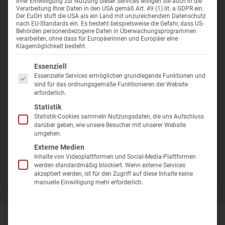
Wellness i
Ihrer Einwilligung zur Nutzung dieser Services willigen Sie auch in die
Reisen für Alleinreisende ohne
Anwendungs-ABC
Wolkenste
Verarbeitung Ihrer Daten in den USA gemäß Art. 49 (1) lit. a GDPR ein.
Hotel Hamilton
Der EuGH stuft die USA als ein Land mit unzureichendem Datenschutz
Einzelzimmerzuschlag
nach EU-Standards ein. Es besteht beispielsweise die Gefahr, dass US-
Polen
|
Swinemünde
Kurarten
Kurreisen
Behörden personenbezogene Daten in Überwachungsprogrammen
verarbeiten, ohne dass für Europäerinnen und Europäer eine
Santé Royale
Klagemöglichkeit besteht.
Kurreise Ratgeber – Tipps & Wissen
Kur Waren
Es folgt eine Liste der Service-Gruppen, für die eine Einwilligung er
Im Dezember 2018 eröffnet
Essenziell
Reisegutschein
Bad Elster
Essenzielle Services ermöglichen grundlegende Funktionen und
Modernes Hotel
sind für das ordnungsgemäße Funktionieren der Website
Lage nahe am Ostseestrand
erforderlich.
Newsletter
Kur Bad B
Statistik
Reisebewertung
Statistik-Cookies sammeln Nutzungsdaten, die uns Aufschluss
darüber geben, wie unsere Besucher mit unserer Website
umgehen.
Kontakt
Aug 2026 - Dez 2026
Externe Medien
Preis p.P. inkl. Halbpension
Inhalte von Videoplattformen und Social-Media-Plattformen
Zur Buchung
Treibstoffkostenzuschlag
499 €
ab
werden standardmäßig blockiert. Wenn externe Services
akzeptiert werden, ist für den Zugriff auf diese Inhalte keine
manuelle Einwilligung mehr erforderlich.