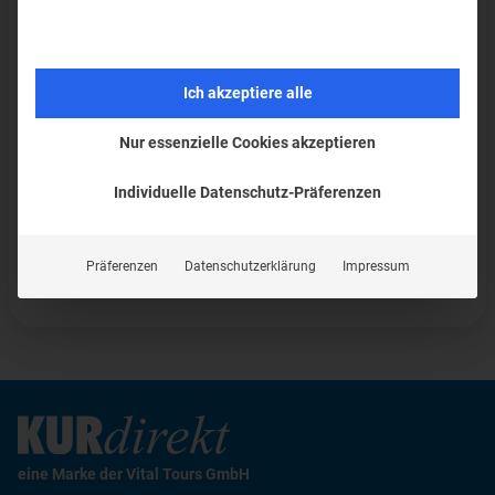
Allgemein
0
Ich akzeptiere alle
Kurreisen
4
Nur essenzielle Cookies akzeptieren
Kurarten & Anwendungen
2
Individuelle Datenschutz-Präferenzen
Kurorte und Regionen für Kurreisen
1
Service & Reiseplanung
2
Präferenzen
Datenschutzerklärung
Impressum
eine Marke der Vital Tours GmbH