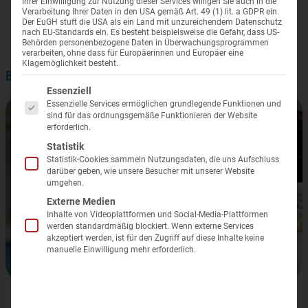
Wellness i
Ihrer Einwilligung zur Nutzung dieser Services willigen Sie auch in die
Reisen für Alleinreisende ohne
Anwendungs-ABC
Wolkenste
Verarbeitung Ihrer Daten in den USA gemäß Art. 49 (1) lit. a GDPR ein.
Beispiel Blog anzeigen
Der EuGH stuft die USA als ein Land mit unzureichendem Datenschutz
Einzelzimmerzuschlag
nach EU-Standards ein. Es besteht beispielsweise die Gefahr, dass US-
Kurarten
Kurreisen
Behörden personenbezogene Daten in Überwachungsprogrammen
verarbeiten, ohne dass für Europäerinnen und Europäer eine
Santé Royale
Klagemöglichkeit besteht.
Kurreise Ratgeber – Tipps & Wissen
Kur Waren
Beiträge
Es folgt eine Liste der Service-Gruppen, für die eine Einwilligung er
Essenziell
Reisegutschein
Bad Elster
Essenzielle Services ermöglichen grundlegende Funktionen und
sind für das ordnungsgemäße Funktionieren der Website
erforderlich.
Newsletter
Kur Bad B
Statistik
Reisebewertung
Statistik-Cookies sammeln Nutzungsdaten, die uns Aufschluss
darüber geben, wie unsere Besucher mit unserer Website
umgehen.
Kontakt
Externe Medien
Inhalte von Videoplattformen und Social-Media-Plattformen
Treibstoffkostenzuschlag
werden standardmäßig blockiert. Wenn externe Services
akzeptiert werden, ist für den Zugriff auf diese Inhalte keine
manuelle Einwilligung mehr erforderlich.
1. Juni 2026