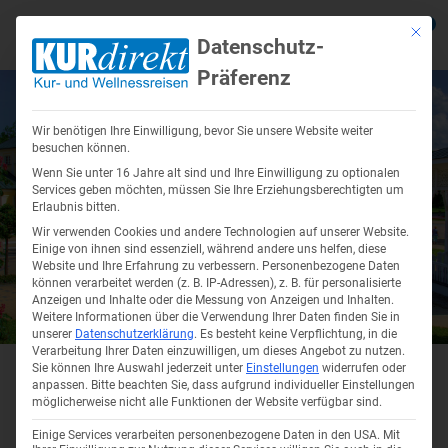
0
Mit die
Datenschutz-
Präferenz
Zurück
Zurück
Zurück
Zurück
Zurück
Zur
Zur
Zur
Zur
Zur
Wir benötigen Ihre Einwilligung, bevor Sie unsere Website weiter
Reiseziele anzeigen
Reisethemen anzeigen
Reiseangebote anzeigen
Über Uns anzeigen
Service anzeigen
Kur in De
Kururlaub
Kur in Ts
Kuren in 
Wellnesss
besuchen können.
Wenn Sie unter 16 Jahre alt sind und Ihre Einwilligung zu optionalen
anzeigen
anzeigen
Services geben möchten, müssen Sie Ihre Erziehungsberechtigten um
Erlaubnis bitten.
Kur in Deutschland
Kurreisen – Ihrer Gesundheit etwas
Kur Angebote
Firmenprofil
Busreisen mit Haustürabholung
Kur Bad F
Kur in Ma
Kur in Hév
Wir verwenden Cookies und andere Technologien auf unserer Website.
Gutes tun!
Einige von ihnen sind essenziell, während andere uns helfen, diese
Kur in Kol
Wellnessu
Kururlaub polnische Ostsee
Wellnessurlaub Angebote
Unser Team
Urlaub mit Eigenanreise
Kur auf R
Kur in Fr
Website und Ihre Erfahrung zu verbessern.
Personenbezogene Daten
können verarbeitet werden (z. B. IP-Adressen), z. B. für personalisierte
Kururlaub
Kuren in 
Wellnessu
Anzeigen und Inhalte oder die Messung von Anzeigen und Inhalten.
Kur in Tschechien
Karriere Jobs
Reisekataloge
Thermenur
Kur in Kar
Weitere Informationen über die Verwendung Ihrer Daten finden Sie in
Wolkenste
unserer
Datenschutzerklärung
.
Es besteht keine Verpflichtung, in die
Gesundheitsreisen
Kategorie:
Kurorte und Regionen für
Kur in Kol
Kuren in Ungarn
Soziales Engagement
Onlinekataloge
Verarbeitung Ihrer Daten einzuwilligen, um dieses Angebot zu nutzen.
Bad Bram
Kururlaub
Wellnessr
Kurreisen
Sie können Ihre Auswahl jederzeit unter
Einstellungen
widerrufen oder
Seniorenreisen
Kur in Mis
anpassen.
Bitte beachten Sie, dass aufgrund individueller Einstellungen
Krankenkassenzuschuss für
Sibyllenb
möglicherweise nicht alle Funktionen der Website verfügbar sind.
Wellnessu
Wellnesssurlaub in Deutschland
Kururlaub
Einige Services verarbeiten personenbezogene Daten in den USA. Mit
Thermalur