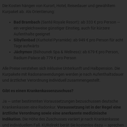
Die Kosten hängen von Kurort, Hotel, Reisedauer und gewähltem
Kurpaket ab. Als Orientierung:
Bad Brambach
(Santé Royale Resort): ab 333 € pro Person —
ein vergleichsweise günstiger Einstieg, auch für kürzere
Aufenthalte geeignet
Sibyllenbad
(Kurhotel Pyramide): ab 949 € pro Person für acht
Tage aufwärts
Jáchymov
(Běhounek Spa & Wellness): ab 679 € pro Person,
Radium Palace ab 779 € pro Person
Alle Preise verstehen sich inklusive Unterkunft und Halbpension. Die
Kurpakete mit Radonanwendungen werden je nach Aufenthaltsdauer
und ärztlicher Verordnung individuell zusammengestellt.
Gibt es einen Krankenkassenzuschuss?
Ja — unter bestimmten Voraussetzungen bezuschussen deutsche
Krankenkassen eine Radonkur.
Voraussetzung ist in der Regel eine
ärztliche Verordnung sowie eine anerkannte medizinische
Indikation.
Die Höhe des Zuschusses variiert je nach Krankenkasse
und individuellem Fall. KUR
direkt
berät Sie kostenlos dazu — sprechen