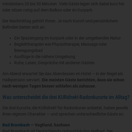
mindestens 20 bis 30 Minuten. Viele Gäste legen sich dabei kurz hin
oder sitzen ruhig auf dem Balkon oder im Kurpark.
Der Nachmittag gehört Ihnen. Je nach Kurort und persönlichem
Befinden bieten sich an:
Ein Spaziergang im Kurpark oder in der umgebenden Natur
Begleittherapien wie Physiotherapie, Massage oder
Bewegungsbad
Ausflüge in die nähere Umgebung
Ruhe, Lesen, Gespräche mit anderen Gästen
Am Abend erwartet Sie das Abendessen im Hotel — in der Regel als
Halbpension serviert.
Die meisten Gäste berichten, dass sie schon
nach wenigen Tagen besser schlafen als zuhause.
Was unterscheidet die drei KUR
direkt-
Radonkurorte im Alltag?
Die drei Kurorte, die KUR
direkt
für Radonkuren anbietet, haben jeweils
ihren eigenen Charakter — und sprechen unterschiedliche Gäste an.
Bad Brambach
— Vogtland, Sachsen
Bad Brambach ist Deutschlands radonstärkstes Heilbad. Der