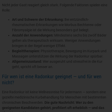
Nicht jeder Gast reagiert gleich stark. Folgende Faktoren spielen eine
Rolle:
Art und Schwere der Erkrankung:
Bei entzündlich-
rheumatischen Erkrankungen wie Morbus Bechterew oder
Fibromyalgie ist die Wirkung besonders gut belegt.
Anzahl der Anwendungen:
Mindestens sechs bis zwölf Bäder
gelten als therapeutisch wirksam. Weniger Anwendungen
bringen in der Regel weniger Effekt.
Begleittherapien:
Physiotherapie, Bewegung im Kurpark und
Massagen unterstützen die Wirkung der Radonkur spürbar.
Allgemeinzustand:
Wer ausgeruht und stressfrei in die Kur
geht, spricht oft besser an.
Für wen ist eine Radonkur geeignet — und für wen
nicht?
Eine Radonkur ist keine Wellnessreise für jedermann — sondern eine
gezielte medizinische Kurbehandlung für Menschen mit bestimmten
chronischen Beschwerden.
Die gute Nachricht: Wer zu den
geeigneten Kandidaten gehört, profitiert oft erheblich — und das