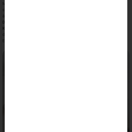
Minuten empfohlen. Der Kreislauf braucht etwas Zeit, um sich zu
stabilisieren. Viele Gäste fühlen sich danach angenehm müde —
ähnlich wie nach einem langen Spaziergang an der frischer Luft.
Diese Müdigkeit ist kein Warnsignal, sondern ein Zeichen, dass der
Körper reagiert.
Sie klingt nach kurzer Ruhe von selbst ab. Der Rest
des Tages steht für Spaziergänge, Begleittherapien oder einfach
Erholen zur Verfügung.