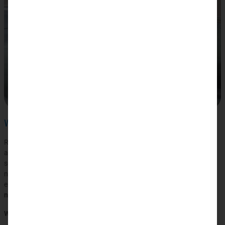
Was passiert im Körper während einer Radonkur?
Radon wird in kleinsten Mengen über die Haut und die Atemwege
aufgenommen und zerfällt im Körper rasch wieder. Dabei setzt es
sogenannte Alphastrahlen frei — schwache Strahlungsimpulse, die
nur wenige Zellschichten tief eindringen. Genau das ist der
entscheidende Punkt:
In dieser niedrigen Dosis wirkt die Strahlung
nicht schädigend, sondern als biologischer Reiz.
Was bewirkt dieser Reiz im Körper?