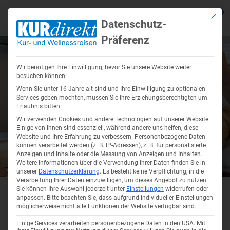
0
Mit die
Datenschutz-
Präferenz
Zurück
Zurück
Zurück
Zurück
Zurück
Zur
Zur
Zur
Zur
Zur
Wir benötigen Ihre Einwilligung, bevor Sie unsere Website weiter
Reiseziele anzeigen
Reisethemen anzeigen
Reiseangebote anzeigen
Über Uns anzeigen
Service anzeigen
Kur in De
Kururlaub
Kur in Ts
Kuren in 
Wellnesss
besuchen können.
Wenn Sie unter 16 Jahre alt sind und Ihre Einwilligung zu optionalen
anzeigen
anzeigen
Services geben möchten, müssen Sie Ihre Erziehungsberechtigten um
Erlaubnis bitten.
Kur in Deutschland
Kurreisen – Ihrer Gesundheit etwas
Kur Angebote
Firmenprofil
Busreisen mit Haustürabholung
Kur Bad F
Kur in Ma
Kur in Hév
Wir verwenden Cookies und andere Technologien auf unserer Website.
Gutes tun!
Einige von ihnen sind essenziell, während andere uns helfen, diese
Kur in Kol
Wellnessu
Kururlaub polnische Ostsee
Wellnessurlaub Angebote
Unser Team
Urlaub mit Eigenanreise
Kur auf R
Kur in Fr
Website und Ihre Erfahrung zu verbessern.
Personenbezogene Daten
können verarbeitet werden (z. B. IP-Adressen), z. B. für personalisierte
Kururlaub
Kuren in 
Wellnessu
Anzeigen und Inhalte oder die Messung von Anzeigen und Inhalten.
Kur in Tschechien
Karriere Jobs
Reisekataloge
Thermenur
Kur in Kar
Weitere Informationen über die Verwendung Ihrer Daten finden Sie in
Wolkenste
unserer
Datenschutzerklärung
.
Es besteht keine Verpflichtung, in die
Gesundheitsreisen
Radonkur: Erfahrungen, Wirkungen
Kur in Kol
Kuren in Ungarn
Soziales Engagement
Onlinekataloge
Verarbeitung Ihrer Daten einzuwilligen, um dieses Angebot zu nutzen.
Bad Bram
Kururlaub
Wellnessr
und Sicherheit
Sie können Ihre Auswahl jederzeit unter
Einstellungen
widerrufen oder
Seniorenreisen
Kur in Mis
anpassen.
Bitte beachten Sie, dass aufgrund individueller Einstellungen
Krankenkassenzuschuss für
Sibyllenb
möglicherweise nicht alle Funktionen der Website verfügbar sind.
Wellnessu
29. Juni 2026
Lesezeit:
10
Minuten
Wellnesssurlaub in Deutschland
Kururlaub
Kurarten & Anwendungen
Kurreisen
Einige Services verarbeiten personenbezogene Daten in den USA. Mit
Thermalur