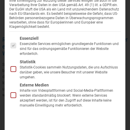
Wellness i
Ihrer Einwilligung zur Nutzung dieser Services willigen Sie auch in die
Reisen für Alleinreisende ohne
Anwendungs-ABC
Wolkenste
Verarbeitung Ihrer Daten in den USA gemäß Art. 49 (1) lit. a GDPR ein.
Der EuGH stuft die USA als ein Land mit unzureichendem Datenschutz
Einzelzimmerzuschlag
nach EU-Standards ein. Es besteht beispielsweise die Gefahr, dass US-
Kurarten
Kurreisen
Behörden personenbezogene Daten in Überwachungsprogrammen
verarbeiten, ohne dass für Europäerinnen und Europäer eine
Beispiel Blog anzeigen
Santé Royale
Klagemöglichkeit besteht.
Kurreise Ratgeber – Tipps & Wissen
Kur Waren
Es folgt eine Liste der Service-Gruppen, für die eine Einwilligung er
Radioaktiv und trotzdem heilsam? Was Gäste bei ihrer
Essenziell
Reisegutschein
Bad Elster
Essenzielle Services ermöglichen grundlegende Funktionen und
ersten Radonkur wirklich erleben — und was die
sind für das ordnungsgemäße Funktionieren der Website
Wissenschaft dazu sagt
erforderlich.
Newsletter
Kur Bad B
Statistik
Seit mehr als 25 Jahren begleitet KUR
direkt
Gäste auf dem Weg in die
Reisebewertung
Statistik-Cookies sammeln Nutzungsdaten, die uns Aufschluss
bekanntesten Radonkurorte Mitteleuropas. Viele von ihnen stellen
darüber geben, wie unsere Besucher mit unserer Website
dieselben Fragen: Ist das wirklich sicher? Was fühle ich dabei? Und
umgehen.
Kontakt
lohnt es sich wirklich? Diese Antworten geben wir — auf Grundlage
Externe Medien
unserer Erfahrung, der Rückmeldungen unserer Gäste und aktueller
Inhalte von Videoplattformen und Social-Media-Plattformen
Treibstoffkostenzuschlag
wissenschaftlicher Studien.
werden standardmäßig blockiert. Wenn externe Services
akzeptiert werden, ist für den Zugriff auf diese Inhalte keine
manuelle Einwilligung mehr erforderlich.
Inhaltsverzeichnis
Radioaktiv und trotzdem heilsam? Was Gäste bei