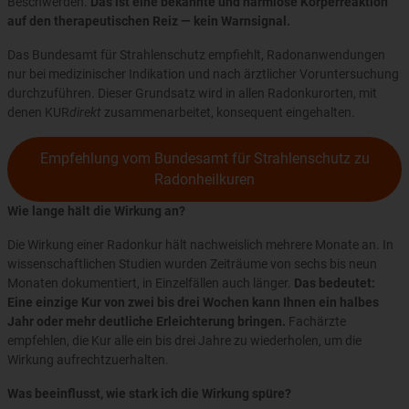
Beschwerden.
Das ist eine bekannte und harmlose Körperreaktion
auf den therapeutischen Reiz — kein Warnsignal.
Das Bundesamt für Strahlenschutz empfiehlt, Radonanwendungen
nur bei medizinischer Indikation und nach ärztlicher Voruntersuchung
durchzuführen. Dieser Grundsatz wird in allen Radonkurorten, mit
denen KUR
direkt
zusammenarbeitet, konsequent eingehalten.
Empfehlung vom Bundesamt für Strahlenschutz zu
Radonheilkuren
Wie lange hält die Wirkung an?
Die Wirkung einer Radonkur hält nachweislich mehrere Monate an. In
wissenschaftlichen Studien wurden Zeiträume von sechs bis neun
Monaten dokumentiert, in Einzelfällen auch länger.
Das bedeutet:
Eine einzige Kur von zwei bis drei Wochen kann Ihnen ein halbes
Jahr oder mehr deutliche Erleichterung bringen.
Fachärzte
empfehlen, die Kur alle ein bis drei Jahre zu wiederholen, um die
Wirkung aufrechtzuerhalten.
Was beeinflusst, wie stark ich die Wirkung spüre?