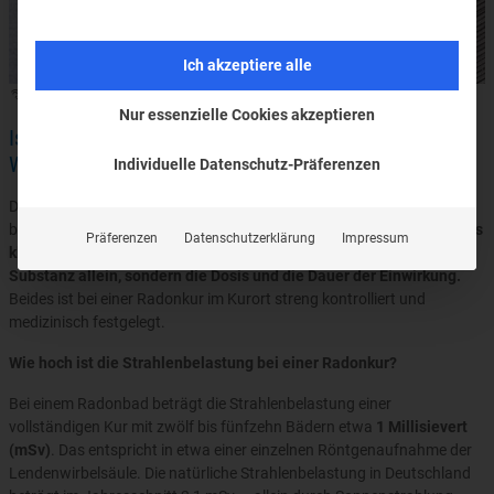
Ich akzeptiere alle
© jd-photodesign – stock.adobe.com
Nur essenzielle Cookies akzeptieren
Ist eine Radonkur gefährlich? Was sagt die
Wissenschaft?
Individuelle Datenschutz-Präferenzen
Das ist die Frage, die fast alle Gäste vor ihrer ersten Radonkur
beschäftigt — und sie ist absolut berechtigt.
Radon ist radioaktiv. Das
Präferenzen
Datenschutzerklärung
Impressum
klingt beunruhigend. Aber der entscheidende Faktor ist nicht die
Substanz allein, sondern die Dosis und die Dauer der Einwirkung.
Beides ist bei einer Radonkur im Kurort streng kontrolliert und
medizinisch festgelegt.
Wie hoch ist die Strahlenbelastung bei einer Radonkur?
Bei einem Radonbad beträgt die Strahlenbelastung einer
vollständigen Kur mit zwölf bis fünfzehn Bädern etwa
1 Millisievert
(mSv)
. Das entspricht in etwa einer einzelnen Röntgenaufnahme der
Lendenwirbelsäule. Die natürliche Strahlenbelastung in Deutschland