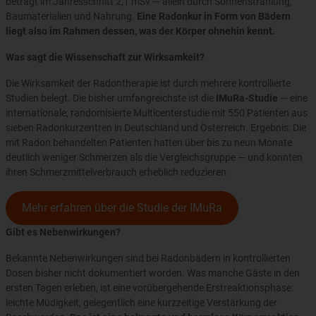
beträgt im Jahresschnitt 2,1 mSv — allein durch Sonnenstrahlung,
Baumaterialien und Nahrung.
Eine Radonkur in Form von Bädern
liegt also im Rahmen dessen, was der Körper ohnehin kennt.
Was sagt die Wissenschaft zur Wirksamkeit?
Die Wirksamkeit der Radontherapie ist durch mehrere kontrollierte
Studien belegt. Die bisher umfangreichste ist die
IMuRa-Studie
— eine
internationale, randomisierte Multicenterstudie mit 550 Patienten aus
sieben Radonkurzentren in Deutschland und Österreich. Ergebnis: Die
mit Radon behandelten Patienten hatten über bis zu neun Monate
deutlich weniger Schmerzen als die Vergleichsgruppe — und konnten
ihren Schmerzmittelverbrauch erheblich reduzieren.
Mehr erfahren über die Studie der IMuRa
Gibt es Nebenwirkungen?
Bekannte Nebenwirkungen sind bei Radonbädern in kontrollierten
Dosen bisher nicht dokumentiert worden. Was manche Gäste in den
ersten Tagen erleben, ist eine vorübergehende Erstreaktionsphase:
leichte Müdigkeit, gelegentlich eine kurzzeitige Verstärkung der