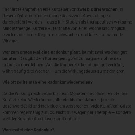
Fachärzte empfehlen eine Kurdauer von
zwei bis drei Wochen
. In
diesem Zeitraum können mindestens zwölf Anwendungen
durchgeführt werden — das gilt in Studien als therapeutisch wirksame
Mindestmenge. Kürzere Aufenthalte von einer Woche sind möglich,
erzielen aber in der Regel eine schwächere und kürzer anhaltende
Wirkung.
Wer zum ersten Mal eine Radonkur plant, ist mit zwei Wochen gut
beraten.
Das gibt dem Körper genug Zeit zu reagieren, ohne den
Urlaub zu überdehnen. Wer die Kur bereits kennt und gut verträgt,
wählt häufig drei Wochen — um die Wirkungsdauer zu maximieren.
Wie oft sollte man eine Radonkur wiederholen?
Da die Wirkung nach sechs bis neun Monaten nachlässt, empfehlen
Kurärzte eine Wiederholung
alle ein bis drei Jahre
— je nach
Beschwerdebild und individuellem Ansprechen. Viele KUR
direkt
-Gäste
kommen regelmäßig zurück. Nicht nur wegen der Therapie — sondern
weil der Kuraufenthalt insgesamt gut tut.
Was kostet eine Radonkur?