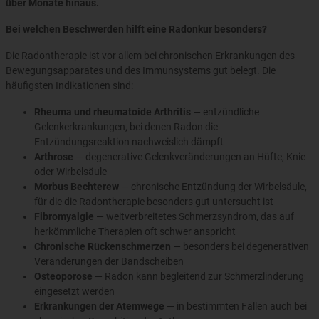
über Monate hinaus.
Bei welchen Beschwerden hilft eine Radonkur besonders?
Die Radontherapie ist vor allem bei chronischen Erkrankungen des
Bewegungsapparates und des Immunsystems gut belegt. Die
häufigsten Indikationen sind:
Rheuma und rheumatoide Arthritis
— entzündliche
Gelenkerkrankungen, bei denen Radon die
Entzündungsreaktion nachweislich dämpft
Arthrose
— degenerative Gelenkveränderungen an Hüfte, Knie
oder Wirbelsäule
Morbus Bechterew
— chronische Entzündung der Wirbelsäule,
für die die Radontherapie besonders gut untersucht ist
Fibromyalgie
— weitverbreitetes Schmerzsyndrom, das auf
herkömmliche Therapien oft schwer anspricht
Chronische Rückenschmerzen
— besonders bei degenerativen
Veränderungen der Bandscheiben
Osteoporose
— Radon kann begleitend zur Schmerzlinderung
eingesetzt werden
Erkrankungen der Atemwege
— in bestimmten Fällen auch bei